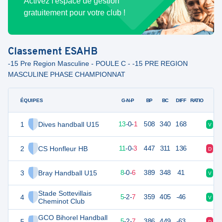
Activez l'espace de gestion
gratuitement pour votre club !
Classement
ESAHB
-15 Pre Region Masculine - POULE C - -15 PRE REGION
MASCULINE PHASE CHAMPIONNAT
ÉQUIPES
PTS
JO
G-N-P
BP
BC
DIFF
RATIO
1
Dives handball U15
40
14
13
-
0
-
1
508
340
168
V
V
2
CS Honfleur HB
36
14
11
-
0
-
3
447
311
136
D
V
3
Bray Handball U15
30
14
8
-
0
-
6
389
348
41
V
D
Stade Sottevillais
4
26
14
5
-
2
-
7
359
405
-46
V
D
Cheminot Club
GCO Bihorel Handball
5
26
14
5
-
2
-
7
386
449
-63
D
V