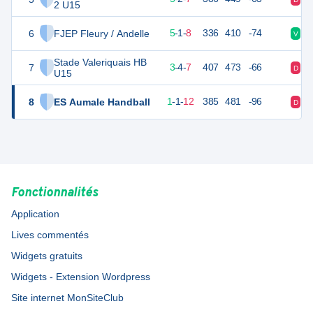
2 U15
6
FJEP Fleury / Andelle
25
14
5
-
1
-
8
336
410
-74
V
D
Stade Valeriquais HB
7
24
14
3
-
4
-
7
407
473
-66
D
V
U15
8
ES Aumale Handball
17
14
1
-
1
-
12
385
481
-96
D
D
Fonctionnalités
Application
Lives commentés
Widgets gratuits
Widgets - Extension Wordpress
Site internet MonSiteClub