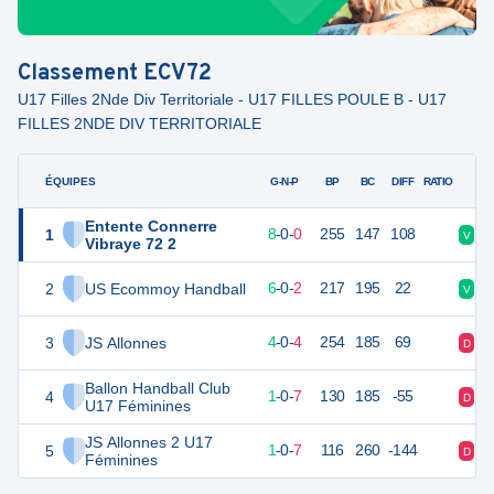
Classement
ECV72
U17 Filles 2Nde Div Territoriale - U17 FILLES POULE B - U17
FILLES 2NDE DIV TERRITORIALE
ÉQUIPES
PTS
JO
G-N-P
BP
BC
DIFF
RATIO
Entente Connerre
1
24
8
8
-
0
-
0
255
147
108
V
V
Vibraye 72 2
2
US Ecommoy Handball
20
8
6
-
0
-
2
217
195
22
V
V
3
JS Allonnes
16
8
4
-
0
-
4
254
185
69
D
D
Ballon Handball Club
4
9
8
1
-
0
-
7
130
185
-55
D
D
U17 Féminines
JS Allonnes 2 U17
5
8
8
1
-
0
-
7
116
260
-144
D
D
Féminines