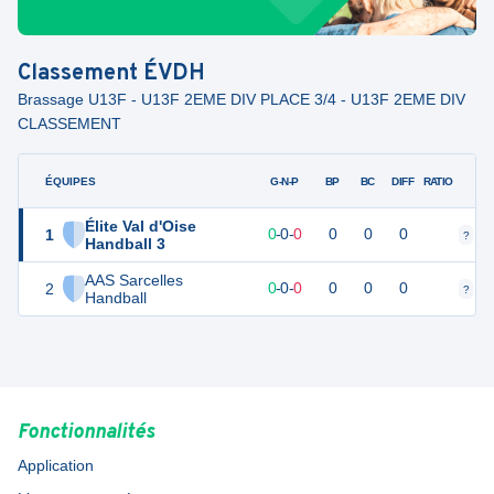
Classement
ÉVDH
Brassage U13F - U13F 2EME DIV PLACE 3/4 - U13F 2EME DIV
CLASSEMENT
ÉQUIPES
PTS
JO
G-N-P
BP
BC
DIFF
RATIO
Élite Val d'Oise
1
0
0
0
-
0
-
0
0
0
0
?
?
Handball 3
AAS Sarcelles
2
0
0
0
-
0
-
0
0
0
0
?
?
Handball
Fonctionnalités
Application