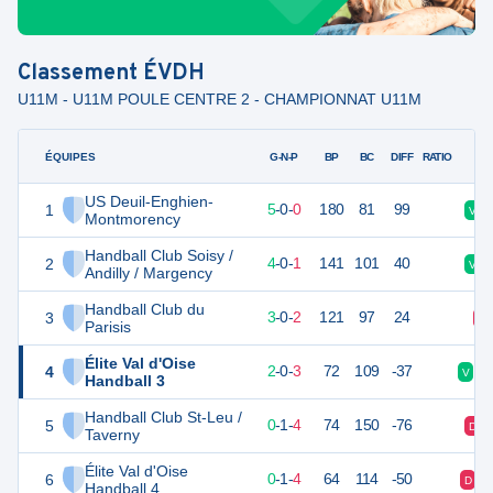
Classement
ÉVDH
U11M - U11M POULE CENTRE 2 - CHAMPIONNAT U11M
ÉQUIPES
PTS
JO
G-N-P
BP
BC
DIFF
RATIO
US Deuil-Enghien-
1
15
5
5
-
0
-
0
180
81
99
V
Montmorency
Handball Club Soisy /
2
13
5
4
-
0
-
1
141
101
40
V
Andilly / Margency
Handball Club du
3
11
5
3
-
0
-
2
121
97
24
D
Parisis
Élite Val d'Oise
4
9
5
2
-
0
-
3
72
109
-37
V
V
Handball 3
Handball Club St-Leu /
5
6
5
0
-
1
-
4
74
150
-76
D
Taverny
Élite Val d'Oise
6
5
5
0
-
1
-
4
64
114
-50
D
Handball 4