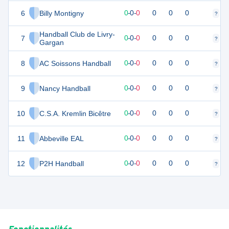
6
Billy Montigny
0
0
0
-
0
-
0
0
0
0
?
?
Handball Club de Livry-
7
0
0
0
-
0
-
0
0
0
0
?
?
Gargan
8
AC Soissons Handball
0
0
0
-
0
-
0
0
0
0
?
?
9
Nancy Handball
0
0
0
-
0
-
0
0
0
0
?
?
10
C.S.A. Kremlin Bicêtre
0
0
0
-
0
-
0
0
0
0
?
?
11
Abbeville EAL
0
0
0
-
0
-
0
0
0
0
?
?
12
P2H Handball
0
0
0
-
0
-
0
0
0
0
?
?