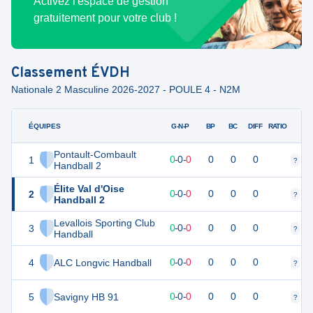
Activez l'espace de gestion
gratuitement pour votre club !
Classement
ÉVDH
Nationale 2 Masculine 2026-2027 - POULE 4 - N2M
ÉQUIPES
PTS
JO
G-N-P
BP
BC
DIFF
RATIO
Pontault-Combault
1
0
0
0
-
0
-
0
0
0
0
?
?
Handball 2
Élite Val d'Oise
2
0
0
0
-
0
-
0
0
0
0
?
?
Handball 2
Levallois Sporting Club
3
0
0
0
-
0
-
0
0
0
0
?
?
Handball
4
ALC Longvic Handball
0
0
0
-
0
-
0
0
0
0
?
?
5
Savigny HB 91
0
0
0
-
0
-
0
0
0
0
?
?