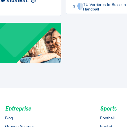
 le moment. 😔
TU Verrières-le-Buisson
3
Handball
Entreprise
Sports
Blog
Football
Groupe Scorers
Basket