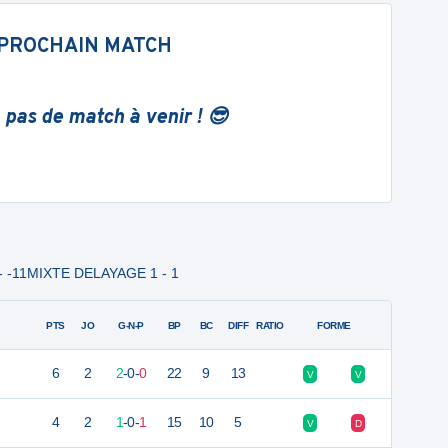
PROCHAIN MATCH
 pas de match à venir ! 😎
 - -11MIXTE DELAYAGE 1 - 1
PTS
JO
G-N-P
BP
BC
DIFF
RATIO
FORME
6
2
2
-
0
-
0
22
9
13
V
V
4
2
1
-
0
-
1
15
10
5
V
D