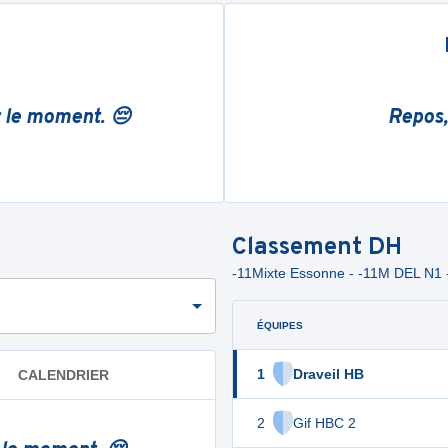
r le moment. 😔
Repos,
Classement
DH
-11Mixte Essonne - -11M DEL N1
ÉQUIPES
1
Draveil HB
CALENDRIER
2
Gif HBC 2