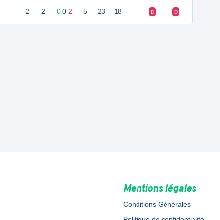
2
2
0
-
0
-
2
5
23
-18
D
D
Mentions légales
Conditions Générales
Politique de confidentialité