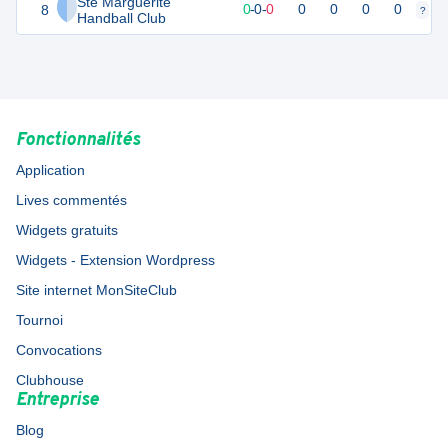
Ste Marguerite
8
0
0
0
-
0
-
0
0
0
0
0
?
?
Handball Club
Fonctionnalités
Application
Lives commentés
Widgets gratuits
Widgets - Extension Wordpress
Site internet MonSiteClub
Tournoi
Convocations
Clubhouse
Entreprise
Blog