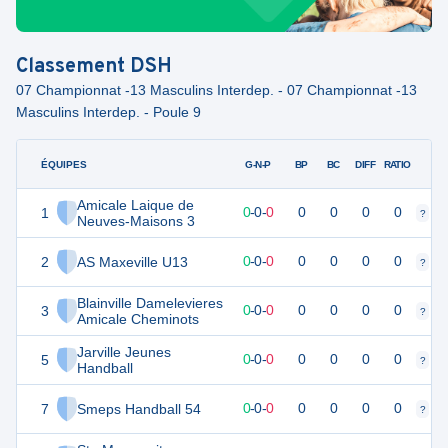
Classement
DSH
07 Championnat -13 Masculins Interdep. - 07 Championnat -13
Masculins Interdep. - Poule 9
ÉQUIPES
PTS
JO
G-N-P
BP
BC
DIFF
RATIO
Amicale Laique de
1
0
0
0
-
0
-
0
0
0
0
0
?
?
Neuves-Maisons 3
2
AS Maxeville U13
0
0
0
-
0
-
0
0
0
0
0
?
?
Blainville Damelevieres
3
0
0
0
-
0
-
0
0
0
0
0
?
?
Amicale Cheminots
Jarville Jeunes
5
0
0
0
-
0
-
0
0
0
0
0
?
?
Handball
7
Smeps Handball 54
0
0
0
-
0
-
0
0
0
0
0
?
?