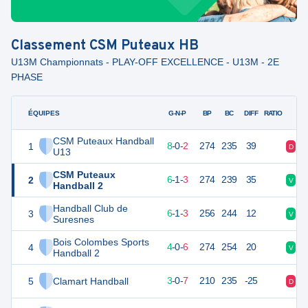
Classement
CSM Puteaux HB
U13M Championnats - PLAY-OFF EXCELLENCE - U13M - 2E
PHASE
ÉQUIPES
PTS
JO
G-N-P
BP
BC
DIFF
RATIO
CSM Puteaux Handball
1
26
10
8
-
0
-
2
274
235
39
D
V
U13
CSM Puteaux
2
23
10
6
-
1
-
3
274
239
35
V
D
Handball 2
Handball Club de
3
23
10
6
-
1
-
3
256
244
12
V
V
Suresnes
Bois Colombes Sports
4
18
10
4
-
0
-
6
274
254
20
V
D
Handball 2
5
Clamart Handball
16
10
3
-
0
-
7
210
235
-25
D
V