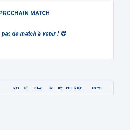
PROCHAIN MATCH
 pas de match à venir ! 😎
PTS
JO
G-N-P
BP
BC
DIFF
RATIO
FORME