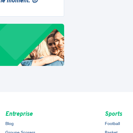
 le moment. 😔
Entreprise
Sports
Blog
Football
Groupe Scorers
Basket