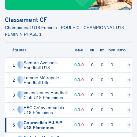
Classement
CF
Championnat U18 Feminin - POULE C - CHAMPIONNAT U18
FEMININ PHASE 1
ÉQUIPES
PTS
JO
G-N-P
BP
BC
DIFF
RATIO
Sambre Avesnois
1
0
0
0
-
0
-
0
0
0
0
?
?
Handball U18
Féminines
Lomme Métropole
2
0
0
0
-
0
-
0
0
0
0
?
?
Handball Lille
Valenciennes Handball
3
0
0
0
-
0
-
0
0
0
0
?
?
Club U18 Féminines
HBC Crépy en Valois
4
0
0
0
-
0
-
0
0
0
0
?
?
U18 Féminines
Courmelles F.J.E.P
5
0
0
0
-
0
-
0
0
0
0
?
?
U18 Féminines