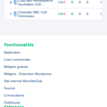
Club des Handballeurs
6
0
0
0
-
0
-
0
0
0
0
?
?
Auchellois U18
Féminines
Chambly HBC U18
7
0
0
0
-
0
-
0
0
0
0
?
?
Féminines
Fonctionnalités
Application
Lives commentés
Widgets gratuits
Widgets - Extension Wordpress
Site internet MonSiteClub
Tournoi
Convocations
Clubhouse