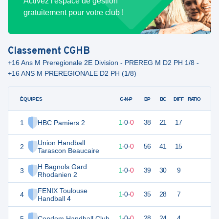
Activez l'espace de gestion
gratuitement pour votre club !
Classement
CGHB
+16 Ans M Preregionale 2E Division - PREREG M D2 PH 1/8 -
+16 ANS M PREREGIONALE D2 PH (1/8)
ÉQUIPES
PTS
JO
G-N-P
BP
BC
DIFF
RATIO
1
HBC Pamiers 2
3
1
1
-
0
-
0
38
21
17
Union Handball
2
3
1
1
-
0
-
0
56
41
15
Tarascon Beaucaire
H Bagnols Gard
3
3
1
1
-
0
-
0
39
30
9
Rhodanien 2
FENIX Toulouse
4
3
1
1
-
0
-
0
35
28
7
Handball 4
5
Condom Handball Club
3
1
1
-
0
-
0
28
24
4