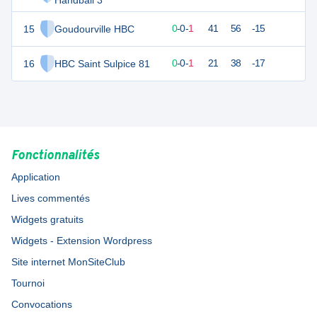
Handball 3
15
Goudourville HBC
1
1
0
-
0
-
1
41
56
-15
16
HBC Saint Sulpice 81
1
1
0
-
0
-
1
21
38
-17
Fonctionnalités
Application
Lives commentés
Widgets gratuits
Widgets - Extension Wordpress
Site internet MonSiteClub
Tournoi
Convocations