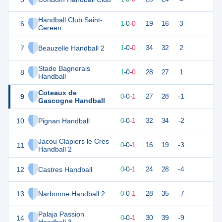
Handball Club Saint-
6
3
1
1
-
0
-
0
19
16
3
Cereen
7
Beauzelle Handball 2
3
1
1
-
0
-
0
34
32
2
Stade Bagnerais
8
3
1
1
-
0
-
0
28
27
1
Handball
Coteaux de
9
1
1
0
-
0
-
1
27
28
-1
Gascogne Handball
10
Pignan Handball
1
1
0
-
0
-
1
32
34
-2
Jacou Clapiers le Cres
11
1
1
0
-
0
-
1
16
19
-3
Handball 2
12
Castres Handball
1
1
0
-
0
-
1
24
28
-4
13
Narbonne Handball 2
1
1
0
-
0
-
1
28
35
-7
Palaja Passion
14
1
1
0
-
0
-
1
30
39
-9