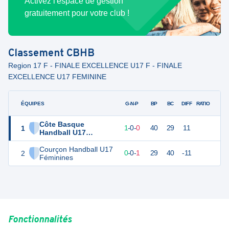
Activez l'espace de gestion
gratuitement pour votre club !
Classement
CBHB
Region 17 F - FINALE EXCELLENCE U17 F - FINALE
EXCELLENCE U17 FEMININE
ÉQUIPES
PTS
JO
G-N-P
BP
BC
DIFF
RATIO
Côte Basque
1
3
1
1
-
0
-
0
40
29
11
Handball U17
Féminines
Courçon Handball U17
2
1
1
0
-
0
-
1
29
40
-11
Féminines
Fonctionnalités