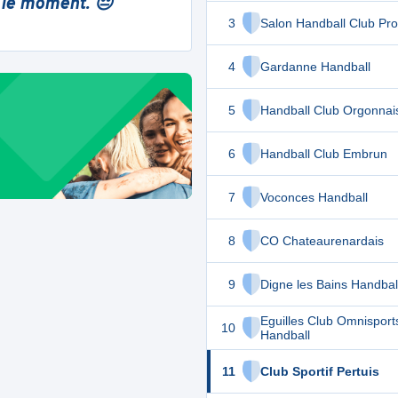
 le moment. 😔
3
Salon Handball Club Pr
4
Gardanne Handball
5
Handball Club Orgonnai
6
Handball Club Embrun
7
Voconces Handball
8
CO Chateaurenardais
9
Digne les Bains Handbal
Eguilles Club Omnisport
10
Handball
11
Club Sportif Pertuis