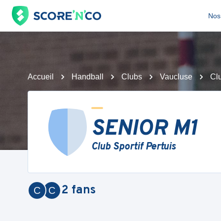
Nos 
Accueil
Handball
Clubs
Vaucluse
Clu
SENIOR M1
Club Sportif Pertuis
2
fans
C
C