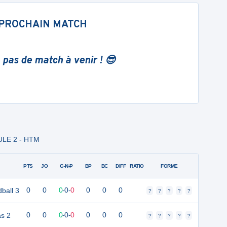
PROCHAIN MATCH
 pas de match à venir ! 😎
OULE 2 - HTM
PTS
JO
G-N-P
BP
BC
DIFF
RATIO
FORME
ball 3
0
0
0
-
0
-
0
0
0
0
?
?
?
?
?
as 2
0
0
0
-
0
-
0
0
0
0
?
?
?
?
?