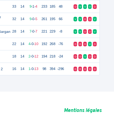
33
14
9
-
1
-
4
233
185
48
D
V
V
V
D
r
32
14
9
-
0
-
5
261
195
66
V
V
D
D
V
-Gargan
28
14
7
-
0
-
7
221
229
-8
V
V
D
D
V
22
14
4
-
0
-
10
192
268
-76
D
D
D
V
D
18
14
2
-
0
-
12
194
218
-24
D
D
V
D
D
 2
16
14
1
-
0
-
13
98
394
-296
D
D
D
D
D
Mentions légales