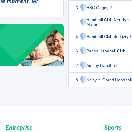
 le moment. 😔
3
HBC Gagny 2
Handball Club Neuilly su
4
Marne
5
Handball Club de Livry
6
Pantin Handball Club
7
Aulnay Handball
8
Noisy le Grand Handball
Entreprise
Sports