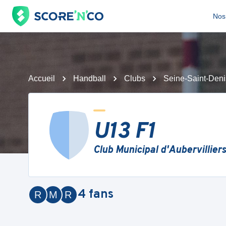
Nos 
Accueil
Handball
Clubs
Seine-Saint-Deni
U13 F1
Club Municipal d'Aubervilliers
4
fans
R
M
R