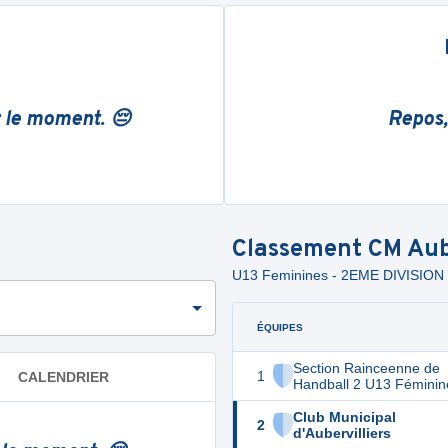
r le moment. 😔
Repos,
Classement
CM Aub
U13 Feminines - 2EME DIVISIO
ÉQUIPES
Section Rainceenne de
1
CALENDRIER
Handball 2 U13 Féminin
Club Municipal
2
d'Aubervilliers