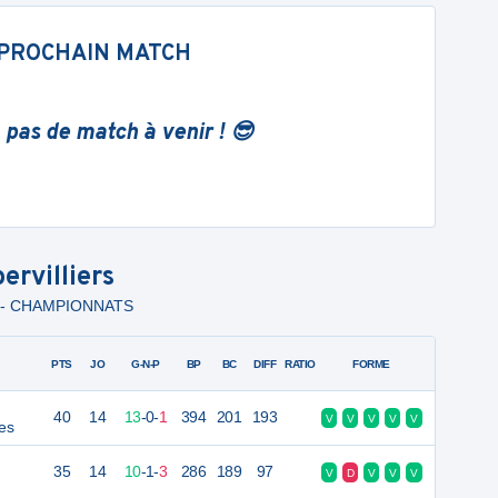
PROCHAIN MATCH
 pas de match à venir ! 😎
ervilliers
N - CHAMPIONNATS
PTS
JO
G-N-P
BP
BC
DIFF
RATIO
FORME
40
14
13
-
0
-
1
394
201
193
V
V
V
V
V
es
35
14
10
-
1
-
3
286
189
97
V
D
V
V
V