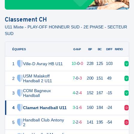
Classement
CH
U11 Mixte - PLAY-OFF HONNEUR SUD - 2E PHASE - SECTEUR
SUD
ÉQUIPES
PTS
JO
G-N-P
BP
BC
DIFF
RATIO
1
Ville-D Avray HB U11
30
10
10
-
0
-
0
228
125
103
V
V
USM Malakoff
2
24
10
7
-
0
-
3
200
151
49
V
D
Handball 2 U11
COM Bagneux
3
20
10
4
-
2
-
4
152
167
-15
V
V
Handball
4
Clamart Handball U11
17
10
3
-
1
-
6
160
184
-24
D
V
Handball Club Antony
5
16
10
2
-
2
-
6
141
195
-54
D
D
2