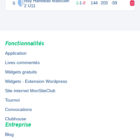
Issy Handball Masculin
6
13
10
1
-
1
-
8
144
203
-59
D
D
2 U11
Fonctionnalités
Application
Lives commentés
Widgets gratuits
Widgets - Extension Wordpress
Site internet MonSiteClub
Tournoi
Convocations
Clubhouse
Entreprise
Blog