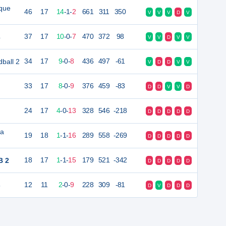
ïque
46
17
14
-
1
-
2
661
311
350
V
V
V
D
V
4
37
17
10
-
0
-
7
470
372
98
V
V
D
V
V
ball 2
34
17
9
-
0
-
8
436
497
-61
V
D
D
V
V
33
17
8
-
0
-
9
376
459
-83
D
D
V
V
D
24
17
4
-
0
-
13
328
546
-218
D
D
D
D
D
la
19
18
1
-
1
-
16
289
558
-269
D
D
D
D
D
B 2
18
17
1
-
1
-
15
179
521
-342
D
D
D
D
D
5
12
11
2
-
0
-
9
228
309
-81
D
V
D
D
D