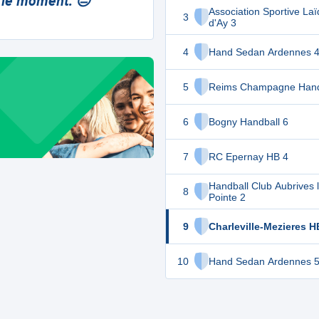
 le moment. 😔
Association Sportive La
3
d'Ay 3
4
Hand Sedan Ardennes 
5
Reims Champagne Hand
6
Bogny Handball 6
7
RC Epernay HB 4
Handball Club Aubrives 
8
Pointe 2
9
Charleville-Mezieres H
10
Hand Sedan Ardennes 