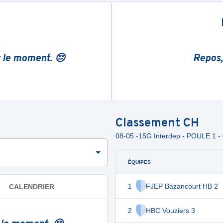
r le moment. 😔
Repos,
Classement
CH
08-05 -15G Interdep - POULE 1
ÉQUIPES
1
FJEP Bazancourt HB 2
CALENDRIER
2
HBC Vouziers 3