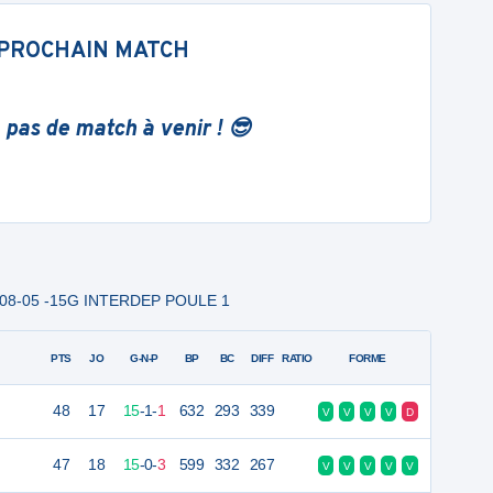
PROCHAIN MATCH
 pas de match à venir ! 😎
 - 08-05 -15G INTERDEP POULE 1
PTS
JO
G-N-P
BP
BC
DIFF
RATIO
FORME
48
17
15
-
1
-
1
632
293
339
V
V
V
V
D
47
18
15
-
0
-
3
599
332
267
V
V
V
V
V