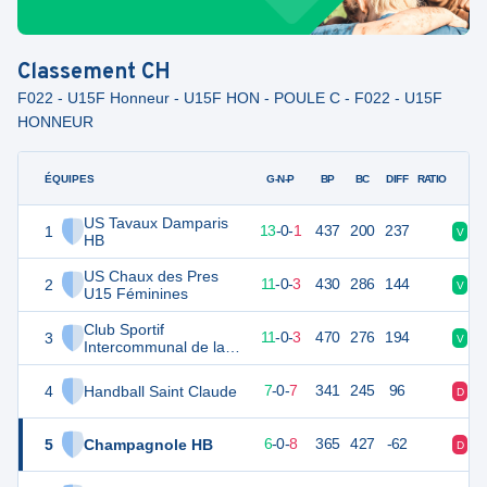
Classement
CH
F022 - U15F Honneur - U15F HON - POULE C - F022 - U15F
HONNEUR
ÉQUIPES
PTS
JO
G-N-P
BP
BC
DIFF
RATIO
US Tavaux Damparis
1
40
14
13
-
0
-
1
437
200
237
V
D
HB
US Chaux des Pres
2
36
14
11
-
0
-
3
430
286
144
V
D
U15 Féminines
Club Sportif
3
36
14
11
-
0
-
3
470
276
194
V
V
Intercommunal de la
Tille Genlis
4
Handball Saint Claude
26
14
7
-
0
-
7
341
245
96
D
V
5
Champagnole HB
26
14
6
-
0
-
8
365
427
-62
D
V