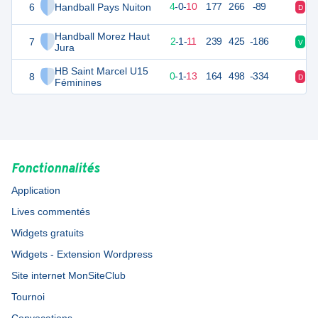
6
Handball Pays Nuiton
19
14
4
-
0
-
10
177
266
-89
D
D
Handball Morez Haut
7
19
14
2
-
1
-
11
239
425
-186
V
D
Jura
HB Saint Marcel U15
8
14
14
0
-
1
-
13
164
498
-334
D
D
Féminines
Fonctionnalités
Application
Lives commentés
Widgets gratuits
Widgets - Extension Wordpress
Site internet MonSiteClub
Tournoi