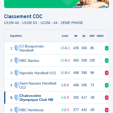
Classement
COC
U12M-44 - U12M D1 - U12M - 44 - 2EME PHASE
ÉQUIPES
PTS
JO
G-N-P
BP
BC
DIFF
RATIO
CJ Bouguenais
1
40
14
13
-
0
-
1
435
350
85
V
V
Handball
2
HBC Nantes
38
14
12
-
0
-
2
463
358
105
V
V
3
Vignoble Handball U12
34
14
10
-
0
-
4
488
390
98
D
V
Saint-Nazaire Handball
4
26
14
6
-
0
-
8
468
395
73
V
D
U12
Chabossière
5
25
14
5
-
1
-
8
382
417
-35
D
V
Olympique Club HB
6
HBC Herblinois
22
14
3
-
2
-
9
377
442
-65
D
D