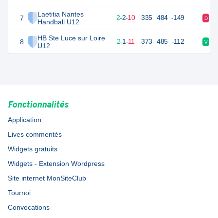
Laetitia Nantes
7
20
14
2
-
2
-
10
335
484
-149
D
D
Handball U12
HB Ste Luce sur Loire
8
19
14
2
-
1
-
11
373
485
-112
V
D
U12
Fonctionnalités
Application
Lives commentés
Widgets gratuits
Widgets - Extension Wordpress
Site internet MonSiteClub
Tournoi
Convocations