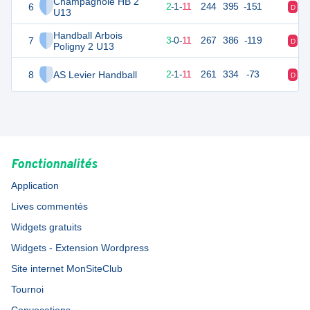
Champagnole HB 2
6
19
14
2
-
1
-
11
244
395
-151
D
D
U13
Handball Arbois
7
19
14
3
-
0
-
11
267
386
-119
D
V
Poligny 2 U13
8
AS Levier Handball
19
14
2
-
1
-
11
261
334
-73
D
D
Fonctionnalités
Application
Lives commentés
Widgets gratuits
Widgets - Extension Wordpress
Site internet MonSiteClub
Tournoi