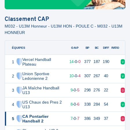
Classement
CAP
M032 - U13M Honneur - U13M HON - POULE C - M032 - U13M
HONNEUR
ÉQUIPES
PTS
JO
G-N-P
BP
BC
DIFF
RATIO
Vercel Handball
1
42
14
14
-
0
-
0
377
187
190
V
V
Plateau
Union Sportive
2
33
14
10
-
0
-
4
307
267
40
V
V
Ledonienne 2
JA Maîche Handball
3
31
14
9
-
0
-
5
298
276
22
D
V
U13
US Chaux des Pres 2
4
30
14
8
-
0
-
6
338
284
54
V
D
U13
CA Pontarlier
5
28
14
7
-
0
-
7
386
349
37
D
V
Handball 2