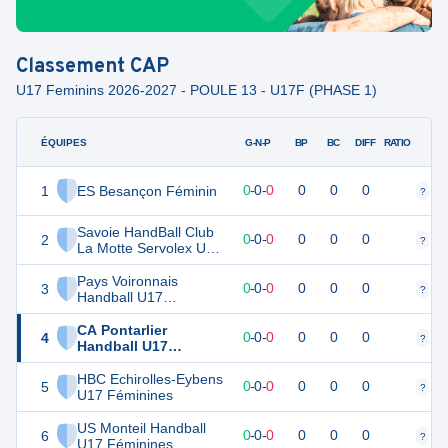
Classement
CAP
U17 Feminins 2026-2027 - POULE 13 - U17F (PHASE 1)
ÉQUIPES
PTS
JO
G-N-P
BP
BC
DIFF
RATIO
1
ES Besançon Féminin
0
0
0
-
0
-
0
0
0
0
?
?
Savoie HandBall Club
2
0
0
0
-
0
-
0
0
0
0
?
?
La Motte Servolex U17
Féminines
Pays Voironnais
3
0
0
0
-
0
-
0
0
0
0
?
?
Handball U17
Féminines
CA Pontarlier
4
0
0
0
-
0
-
0
0
0
0
?
?
Handball U17
Féminines
HBC Echirolles-Eybens
5
0
0
0
-
0
-
0
0
0
0
?
?
U17 Féminines
US Monteil Handball
6
0
0
0
-
0
-
0
0
0
0
?
?
U17 Féminines