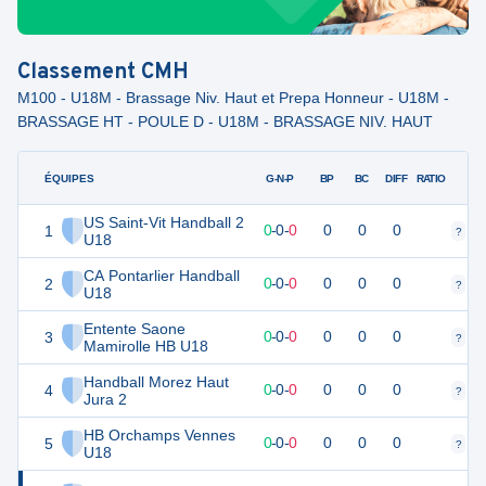
Classement
CMH
M100 - U18M - Brassage Niv. Haut et Prepa Honneur - U18M -
BRASSAGE HT - POULE D - U18M - BRASSAGE NIV. HAUT
ÉQUIPES
PTS
JO
G-N-P
BP
BC
DIFF
RATIO
US Saint-Vit Handball 2
1
0
0
0
-
0
-
0
0
0
0
?
?
U18
CA Pontarlier Handball
2
0
0
0
-
0
-
0
0
0
0
?
?
U18
Entente Saone
3
0
0
0
-
0
-
0
0
0
0
?
?
Mamirolle HB U18
Handball Morez Haut
4
0
0
0
-
0
-
0
0
0
0
?
?
Jura 2
HB Orchamps Vennes
5
0
0
0
-
0
-
0
0
0
0
?
?
U18