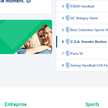
 le moment. 😔
3
FB2M Handball
4
AC Bobigny Hand
5
Bois Colombes Sports H
6
C.S.A. Kremlin Bicêtre
7
Paris 92
8
Aulnay Handball U18 Fé
Entreprise
Sports