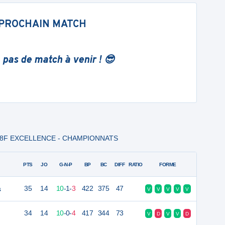
PROCHAIN MATCH
 pas de match à venir ! 😎
 U18F EXCELLENCE - CHAMPIONNATS
PTS
JO
G-N-P
BP
BC
DIFF
RATIO
FORME
s
35
14
10
-
1
-
3
422
375
47
V
V
V
V
V
34
14
10
-
0
-
4
417
344
73
V
D
V
V
D