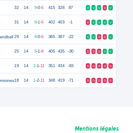
32
14
9
-
0
-
5
415
328
87
V
V
V
D
V
31
14
8
-
1
-
5
402
403
-1
D
V
V
V
V
andball
29
14
8
-
0
-
6
365
387
-22
V
V
D
D
V
25
14
5
-
1
-
8
405
435
-30
D
D
D
V
V
19
14
2
-
1
-
11
351
434
-83
D
D
D
D
D
minines
18
14
1
-
2
-
11
348
419
-71
D
D
D
D
D
Mentions légales