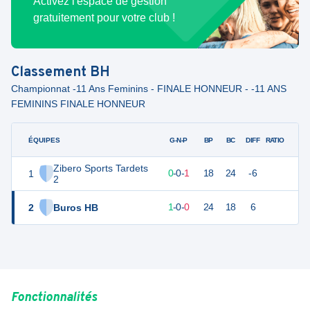
Activez l'espace de gestion
gratuitement pour votre club !
Classement
BH
Championnat -11 Ans Feminins - FINALE HONNEUR - -11 ANS
FEMININS FINALE HONNEUR
ÉQUIPES
PTS
JO
G-N-P
BP
BC
DIFF
RATIO
Zibero Sports Tardets
1
1
1
0
-
0
-
1
18
24
-6
2
2
Buros HB
3
1
1
-
0
-
0
24
18
6
Fonctionnalités