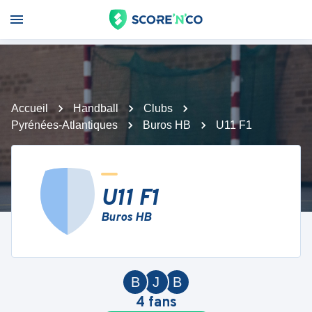
Accueil
Handball
Clubs
Pyrénées-Atlantiques
Buros HB
U11 F1
U11 F1
Buros HB
B
J
B
4
fans