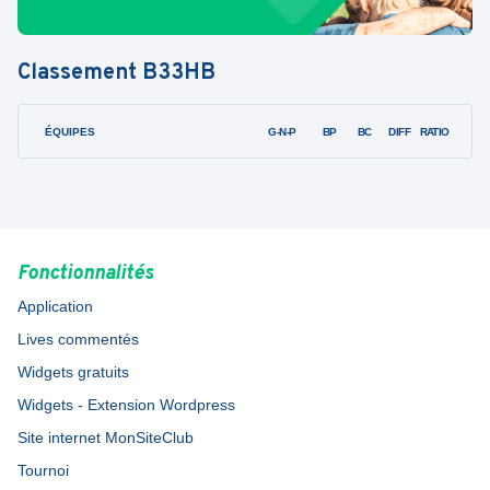
Classement
B33HB
ÉQUIPES
PTS
JO
G-N-P
BP
BC
DIFF
RATIO
Fonctionnalités
Application
Lives commentés
Widgets gratuits
Widgets - Extension Wordpress
Site internet MonSiteClub
Tournoi