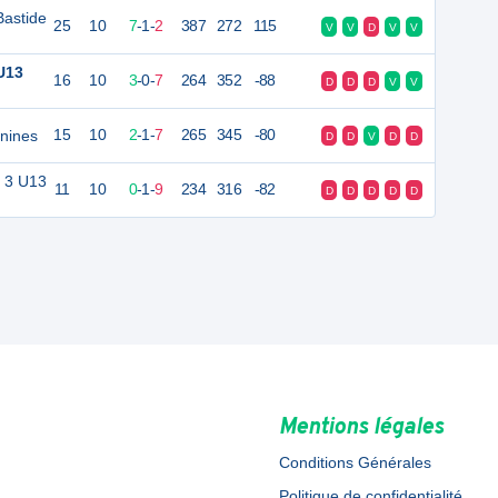
Bastide
25
10
7
-
1
-
2
387
272
115
V
V
D
V
V
U13
16
10
3
-
0
-
7
264
352
-88
D
D
D
V
V
nines
15
10
2
-
1
-
7
265
345
-80
D
D
V
D
D
l 3 U13
11
10
0
-
1
-
9
234
316
-82
D
D
D
D
D
Mentions légales
Conditions Générales
Politique de confidentialité