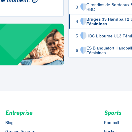
 le moment. 😔
Girondins de Bordeaux 
3
HBC
Bruges 33 Handball 2 
4
Féminines
5
HBC Libourne U13 Fémi
ES Blanquefort Handbal
6
Féminines
Entreprise
Sports
Blog
Football
Groupe Scorers
Basket