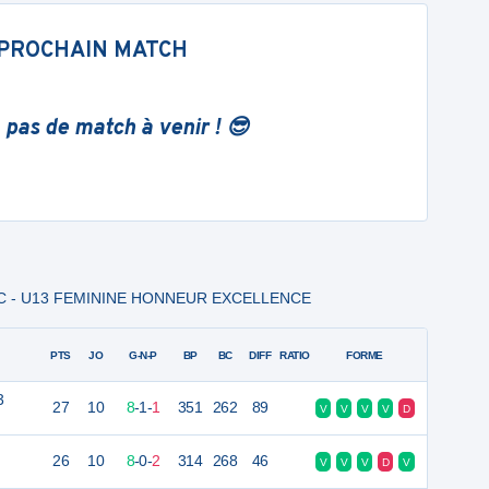
PROCHAIN MATCH
 pas de match à venir ! 😎
E C - U13 FEMININE HONNEUR EXCELLENCE
PTS
JO
G-N-P
BP
BC
DIFF
RATIO
FORME
3
27
10
8
-
1
-
1
351
262
89
V
V
V
V
D
26
10
8
-
0
-
2
314
268
46
V
V
V
D
V