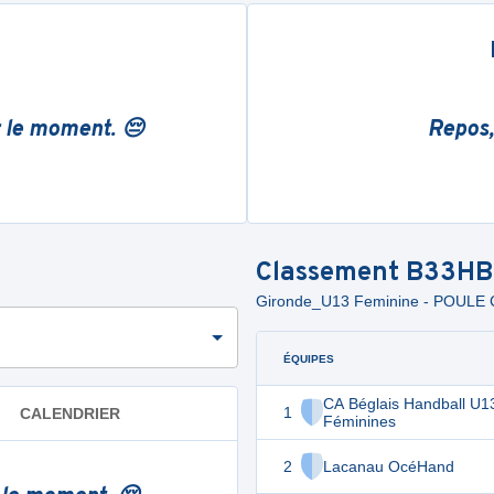
r le moment. 😔
Repos,
Classement
B33HB
Gironde_U13 Feminine - POUL
ÉQUIPES
CA Béglais Handball U1
1
CALENDRIER
Féminines
2
Lacanau OcéHand