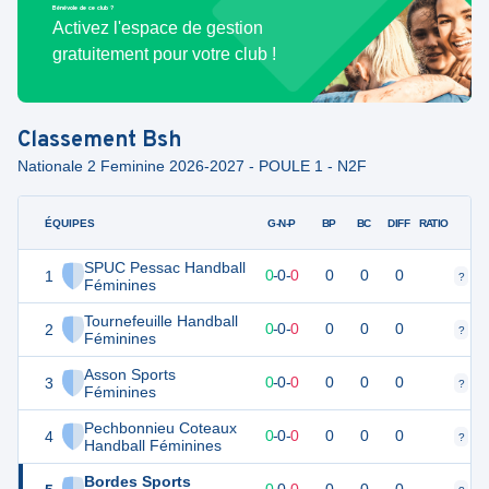
Bénévole de ce club ?
Activez l'espace de gestion
gratuitement pour votre club !
Classement
Bsh
Nationale 2 Feminine 2026-2027 - POULE 1 - N2F
ÉQUIPES
PTS
JO
G-N-P
BP
BC
DIFF
RATIO
SPUC Pessac Handball
1
0
0
0
-
0
-
0
0
0
0
?
?
Féminines
Tournefeuille Handball
2
0
0
0
-
0
-
0
0
0
0
?
?
Féminines
Asson Sports
3
0
0
0
-
0
-
0
0
0
0
?
?
Féminines
Pechbonnieu Coteaux
4
0
0
0
-
0
-
0
0
0
0
?
?
Handball Féminines
Bordes Sports