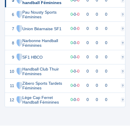
5
0
0
0
-
0
-
0
0
0
0
?
?
handball Féminines
Pau Nousty Sports
6
0
0
0
-
0
-
0
0
0
0
?
?
Féminines
7
Union Béarnaise SF1
0
0
0
-
0
-
0
0
0
0
?
?
Narbonne Handball
8
0
0
0
-
0
-
0
0
0
0
?
?
Féminines
9
SF1 HBCO
0
0
0
-
0
-
0
0
0
0
?
?
Handball Club Thuir
10
0
0
0
-
0
-
0
0
0
0
?
?
Féminines
Zibero Sports Tardets
11
0
0
0
-
0
-
0
0
0
0
?
?
Féminines
Lège Cap Ferret
12
0
0
0
-
0
-
0
0
0
0
?
?
Handball Féminines