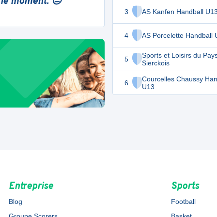
 le moment. 😔
3
AS Kanfen Handball U1
4
AS Porcelette Handball
Sports et Loisirs du Pay
5
Sierckois
Courcelles Chaussy Han
6
U13
Entreprise
Sports
Blog
Football
Groupe Scorers
Basket