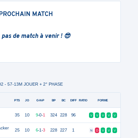
PROCHAIN MATCH
 pas de match à venir ! 😎
 02 - 57-13M JOUER + 2° PHASE
PTS
JO
G-N-P
BP
BC
DIFF
RATIO
FORME
35
10
9
-
0
-
1
324
228
96
V
V
V
V
V
acker
25
10
6
-
1
-
3
228
227
1
N
D
V
V
V