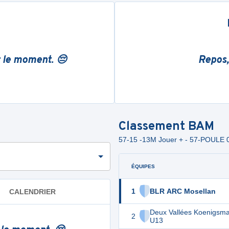
r le moment. 😔
Repos,
Classement
BAM
57-15 -13M Jouer + - 57-POULE
ÉQUIPES
1
BLR ARC Mosellan
CALENDRIER
Deux Vallées Koenigsm
2
U13