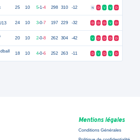
3
25
10
5
-
1
-
4
298
310
-12
N
D
V
V
D
 U13
24
10
3
-
0
-
7
197
229
-32
D
D
D
V
D
s
20
10
2
-
0
-
8
262
304
-42
V
D
D
D
D
dball
18
10
4
-
0
-
6
252
263
-11
D
V
D
V
D
Mentions légales
Conditions Générales
Politique de confidentialité