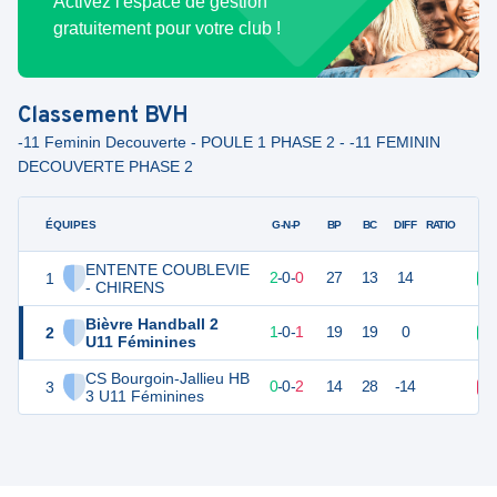
Activez l'espace de gestion
gratuitement pour votre club !
Classement
BVH
-11 Feminin Decouverte - POULE 1 PHASE 2 - -11 FEMININ
DECOUVERTE PHASE 2
ÉQUIPES
PTS
JO
G-N-P
BP
BC
DIFF
RATIO
ENTENTE COUBLEVIE
1
6
2
2
-
0
-
0
27
13
14
V
- CHIRENS
Bièvre Handball 2
2
4
2
1
-
0
-
1
19
19
0
V
U11 Féminines
CS Bourgoin-Jallieu HB
3
2
2
0
-
0
-
2
14
28
-14
D
3 U11 Féminines