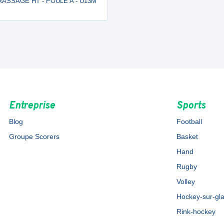
- BRASSAGE HT - POULE A - U13M
Entreprise
Sports
Blog
Football
Groupe Scorers
Basket
Hand
Rugby
Volley
Hockey-sur-gl
Rink-hockey