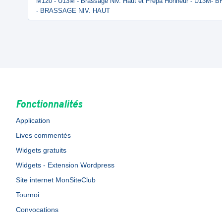
M120 - U13M - Brassage Niv. Haut et Prepa Honneur - U13M
- BRASSAGE NIV. HAUT
Fonctionnalités
Application
Lives commentés
Widgets gratuits
Widgets - Extension Wordpress
Site internet MonSiteClub
Tournoi
Convocations