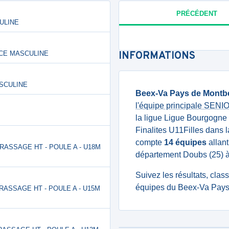
PRÉCÉDENT
CULINE
ENCE MASCULINE
INFORMATIONS
ASCULINE
Beex-Va Pays de Montbe
l'équipe principale SEN
la ligue Ligue Bourgogn
Finalites U11Filles dans 
compte
14 équipes
allant
- BRASSAGE HT - POULE A - U18M
département Doubs (25) 
Suivez les résultats, cla
équipes du Beex-Va Pays 
- BRASSAGE HT - POULE A - U15M