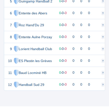
5
Guingamp Handball 2
0
0
0
-
0
-
0
0
0
0
?
?
6
Entente des Abers
0
0
0
-
0
-
0
0
0
0
?
?
7
Roz Hand'Du 29
0
0
0
-
0
-
0
0
0
0
?
?
8
Entente Aulne Porzay
0
0
0
-
0
-
0
0
0
0
?
?
9
Lorient Handball Club
0
0
0
-
0
-
0
0
0
0
?
?
10
ES Plestin les Grèves
0
0
0
-
0
-
0
0
0
0
?
?
11
Baud Locminé HB
0
0
0
-
0
-
0
0
0
0
?
?
12
Handball Sud 29
0
0
0
-
0
-
0
0
0
0
?
?