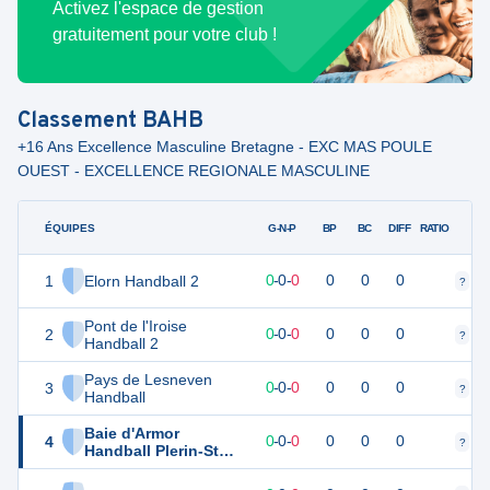
Activez l'espace de gestion
gratuitement pour votre club !
Classement
BAHB
+16 Ans Excellence Masculine Bretagne - EXC MAS POULE
OUEST - EXCELLENCE REGIONALE MASCULINE
ÉQUIPES
PTS
JO
G-N-P
BP
BC
DIFF
RATIO
1
Elorn Handball 2
0
0
0
-
0
-
0
0
0
0
?
?
Pont de l'Iroise
2
0
0
0
-
0
-
0
0
0
0
?
?
Handball 2
Pays de Lesneven
3
0
0
0
-
0
-
0
0
0
0
?
?
Handball
Baie d'Armor
4
0
0
0
-
0
-
0
0
0
0
?
?
Handball Plerin-St
Brieuc