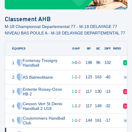
Classement
AHB
M-18 Championnat Departemental 77 - M-18 DELAYAGE 77
NIVEAU BAS POULE A - M-18 DELAYAGE DEPARTEMENTAL 77
ÉQUIPES
PTS
JO
G-N-P
BP
BC
DIFF
RATIO
Fontenay Tresigny
1
12
4
4
-
0
-
0
198
96
102
V
Handball
2
AS Balneolitaine
7
4
1
-
1
-
2
123
163
-40
N
Entente Roissy-Ozoir
3
7
4
1
-
1
-
2
117
130
-13
D
HB 2
Cesson Vert St.Denis
4
7
4
1
-
1
-
2
117
149
-32
D
Handball 2 U18
Coulommiers Handball
5
7
4
1
-
1
-
2
144
161
-17
N
Club