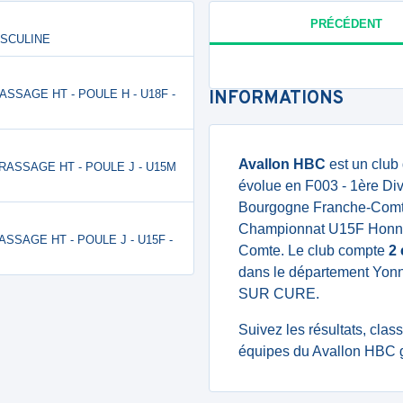
PRÉCÉDENT
MASCULINE
 BRASSAGE HT - POULE H - U18F -
INFORMATIONS
Avallon HBC
est un club
- BRASSAGE HT - POULE J - U15M
évolue en F003 - 1ère Div
Bourgogne Franche-Com
Championnat U15F Honneu
 BRASSAGE HT - POULE J - U15F -
Comte. Le club compte
2
dans le département Yon
SUR CURE.
Suivez les résultats, cla
équipes du Avallon HBC g