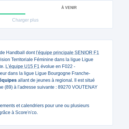
À VENIR
Charger plus
 de Handball dont
l'équipe principale SENIOR F1
ision Territoriale Féminine dans la ligue Ligue
te.
L'équipe U15 F1
évolue en F022 -
r dans la ligue Ligue Bourgogne Franche-
 équipes
allant de jeunes à regional. Il est situé
ne (89) à l'adresse suivante : 89270 VOUTENAY
ssements et calendriers pour une ou plusieurs
râce à Score'n'co.