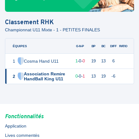
Classement
RHK
Championnat U11 Mixte - 1 - PETITES FINALES
ÉQUIPES
PTS
JO
G-N-P
BP
BC
DIFF
RATIO
1
Cosma Hand U11
4
1
1
-
0
-
0
19
13
6
Association Remire
2
1
1
0
-
0
-
1
13
19
-6
HandBall King U11
Fonctionnalités
Application
Lives commentés