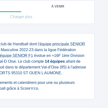
À VENIR
Charger plus
club de Handball dont
l'équipe principale SENIOR
 Masculine 2022-23 dans la ligue Fédération
'équipe SENIOR F1
évolue en +16F 1ère Division
Val-D Oise. Le club compte
14 équipes
allant de
situé dans le département Val-d'Oise (95) à l'adresse
SPORTS 95310 ST OUEN L AUMONE.
ssements et calendriers pour une ou plusieurs
ll grâce à Score'n'co.