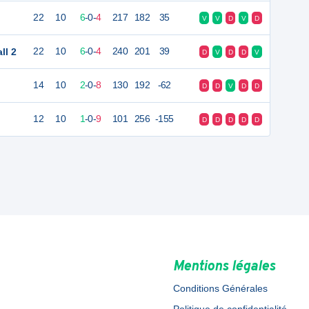
22
10
6
-
0
-
4
217
182
35
V
V
D
V
D
ll 2
22
10
6
-
0
-
4
240
201
39
D
V
D
D
V
14
10
2
-
0
-
8
130
192
-62
D
D
V
D
D
12
10
1
-
0
-
9
101
256
-155
D
D
D
D
D
Mentions légales
Conditions Générales