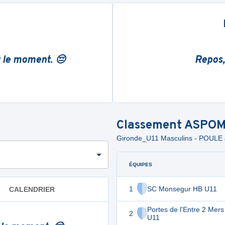
r le moment. 😔
Repos,
Classement
ASPOM
Gironde_U11 Masculins - POUL
ÉQUIPES
1
SC Monsegur HB U11
CALENDRIER
Portes de l'Entre 2 Mer
2
U11