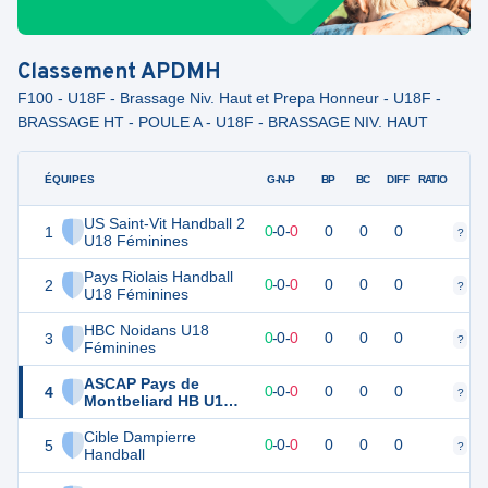
Classement
APDMH
F100 - U18F - Brassage Niv. Haut et Prepa Honneur - U18F -
BRASSAGE HT - POULE A - U18F - BRASSAGE NIV. HAUT
ÉQUIPES
PTS
JO
G-N-P
BP
BC
DIFF
RATIO
US Saint-Vit Handball 2
1
0
0
0
-
0
-
0
0
0
0
?
?
U18 Féminines
Pays Riolais Handball
2
0
0
0
-
0
-
0
0
0
0
?
?
U18 Féminines
HBC Noidans U18
3
0
0
0
-
0
-
0
0
0
0
?
?
Féminines
ASCAP Pays de
4
0
0
0
-
0
-
0
0
0
0
?
?
Montbeliard HB U18
Féminines
Cible Dampierre
5
0
0
0
-
0
-
0
0
0
0
?
?
Handball