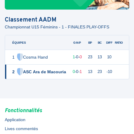
Classement
AADM
Championnat U15 Féminins - 1 - FINALES PLAY-OFFS
ÉQUIPES
PTS
JO
G-N-P
BP
BC
DIFF
RATIO
1
Cosma Hand
4
1
1
-
0
-
0
23
13
10
2
ASC Ara de Macouria
1
1
0
-
0
-
1
13
23
-10
Fonctionnalités
Application
Lives commentés