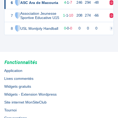
6
ASC Ara de Macouria
25
12
4
-
1
-
7
246
294
-48
D
D
Association Jeunesse
7
16
12
1
-
1
-
10
208
274
-66
D
D
Sportive Educative U15
8
USL Montjoly Handball
0
0
0
-
0
-
0
0
0
0
?
?
Fonctionnalités
Application
Lives commentés
Widgets gratuits
Widgets - Extension Wordpress
Site internet MonSiteClub
Tournoi