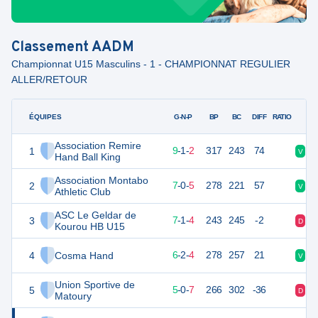
Classement
AADM
Championnat U15 Masculins - 1 - CHAMPIONNAT REGULIER
ALLER/RETOUR
ÉQUIPES
PTS
JO
G-N-P
BP
BC
DIFF
RATIO
Association Remire
1
40
12
9
-
1
-
2
317
243
74
V
V
Hand Ball King
Association Montabo
2
33
12
7
-
0
-
5
278
221
57
V
V
Athletic Club
ASC Le Geldar de
3
33
12
7
-
1
-
4
243
245
-2
D
V
Kourou HB U15
4
Cosma Hand
32
12
6
-
2
-
4
278
257
21
V
V
Union Sportive de
5
27
12
5
-
0
-
7
266
302
-36
D
V
Matoury