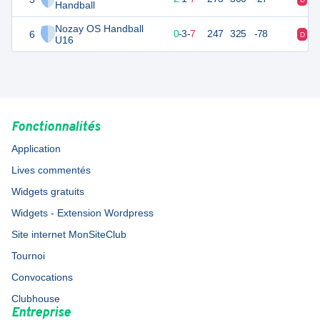
Handball
Nozay OS Handball
6
13
10
0
-
3
-
7
247
325
-78
D
D
U16
Fonctionnalités
Application
Lives commentés
Widgets gratuits
Widgets - Extension Wordpress
Site internet MonSiteClub
Tournoi
Convocations
Clubhouse
Entreprise