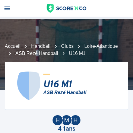
Accueil
Handball
Clubs
Loire-Atlantique
ASB Rezé Handball
U16 M1
U16 M1
ASB Rezé Handball
H
M
H
4
fans