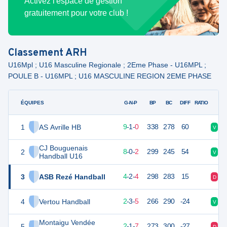
Activez l'espace de gestion
gratuitement pour votre club !
Classement
ARH
U16Mpl ; U16 Masculine Regionale ; 2Eme Phase - U16MPL ;
POULE B - U16MPL ; U16 MASCULINE REGION 2EME PHASE
ÉQUIPES
PTS
JO
G-N-P
BP
BC
DIFF
RATIO
1
AS Avrille HB
29
10
9
-
1
-
0
338
278
60
V
V
CJ Bouguenais
2
26
10
8
-
0
-
2
299
245
54
V
V
Handball U16
3
ASB Rezé Handball
20
10
4
-
2
-
4
298
283
15
D
D
4
Vertou Handball
17
10
2
-
3
-
5
266
290
-24
V
N
Montaigu Vendée
5
15
10
2
-
1
-
7
273
300
-27
D
N