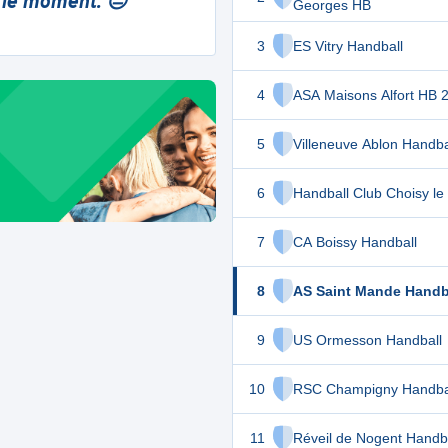
 le moment. 😔
Georges HB
3
ES Vitry Handball
4
ASA Maisons Alfort HB 
5
Villeneuve Ablon Handba
6
Handball Club Choisy le
7
CA Boissy Handball
8
AS Saint Mande Handb
9
US Ormesson Handball
10
RSC Champigny Handba
11
Réveil de Nogent Handba