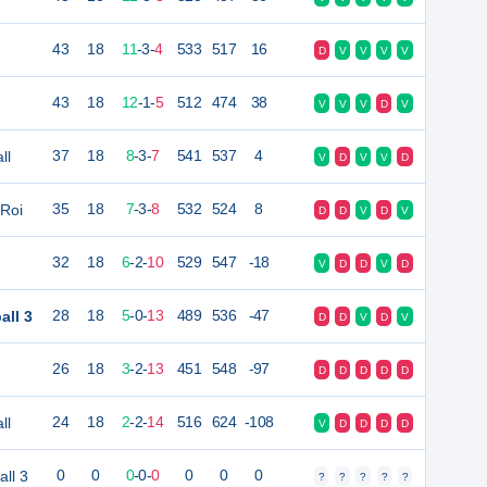
43
18
11
-
3
-
4
533
517
16
D
V
V
V
V
2
43
18
12
-
1
-
5
512
474
38
V
V
V
D
V
ll
37
18
8
-
3
-
7
541
537
4
V
D
V
V
D
 Roi
35
18
7
-
3
-
8
532
524
8
D
D
V
D
V
32
18
6
-
2
-
10
529
547
-18
V
D
D
V
D
all 3
28
18
5
-
0
-
13
489
536
-47
D
D
V
D
V
26
18
3
-
2
-
13
451
548
-97
D
D
D
D
D
ll
24
18
2
-
2
-
14
516
624
-108
V
D
D
D
D
ll 3
0
0
0
-
0
-
0
0
0
0
?
?
?
?
?