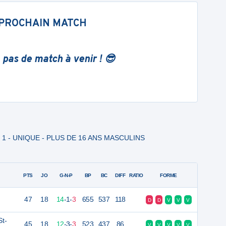
PROCHAIN MATCH
 pas de match à venir ! 😎
al 1 - UNIQUE - PLUS DE 16 ANS MASCULINS
PTS
JO
G-N-P
BP
BC
DIFF
RATIO
FORME
47
18
14
-
1
-
3
655
537
118
D
D
V
V
V
St-
45
18
12
-
3
-
3
523
437
86
V
V
V
V
V