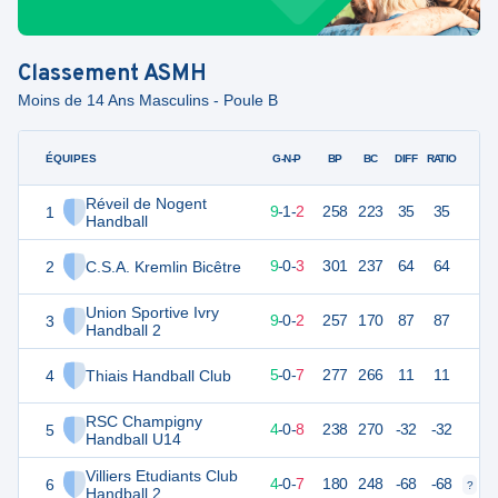
Classement
ASMH
Moins de 14 Ans Masculins - Poule B
ÉQUIPES
PTS
JO
G-N-P
BP
BC
DIFF
RATIO
Réveil de Nogent
1
31
12
9
-
1
-
2
258
223
35
35
Handball
2
C.S.A. Kremlin Bicêtre
30
12
9
-
0
-
3
301
237
64
64
Union Sportive Ivry
3
29
11
9
-
0
-
2
257
170
87
87
Handball 2
4
Thiais Handball Club
22
12
5
-
0
-
7
277
266
11
11
RSC Champigny
5
20
12
4
-
0
-
8
238
270
-32
-32
Handball U14
Villiers Etudiants Club
6
19
11
4
-
0
-
7
180
248
-68
-68
?
?
Handball 2