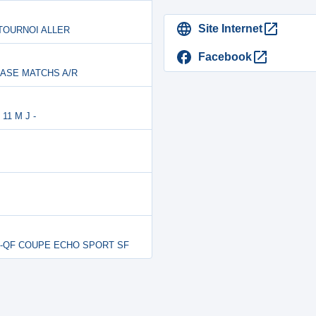
Site Internet
E TOURNOI ALLER
Facebook
 PHASE MATCHS A/R
 11 M J -
 57-QF COUPE ECHO SPORT SF