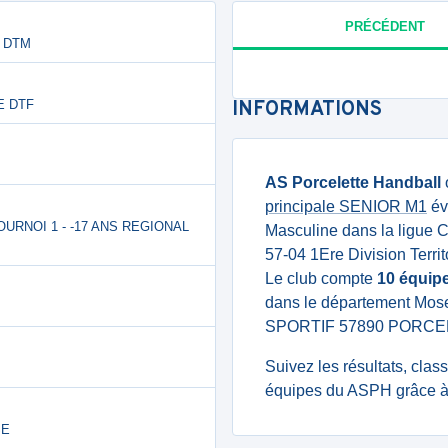
PRÉCÉDENT
ME DTM
RE DTF
INFORMATIONS
AS Porcelette Handball
principale SENIOR M1
év
TOURNOI 1 - -17 ANS REGIONAL
Masculine dans la ligue 
57-04 1Ere Division Terri
Le club compte
10 équip
dans le département Mose
SPORTIF 57890 PORCE
Suivez les résultats, cla
équipes du ASPH grâce à 
SE