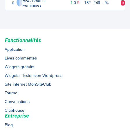
HBC Arsac 2
6
12
10
1
-
0
-
9
152
246
-94
D
D
Féminines
Fonctionnalités
Application
Lives commentés
Widgets gratuits
Widgets - Extension Wordpress
Site internet MonSiteClub
Tournoi
Convocations
Clubhouse
Entreprise
Blog