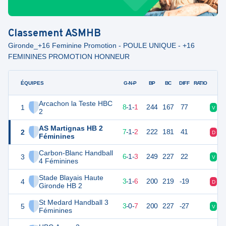
Classement
ASMHB
Gironde_+16 Feminine Promotion - POULE UNIQUE - +16
FEMININES PROMOTION HONNEUR
ÉQUIPES
PTS
JO
G-N-P
BP
BC
DIFF
RATIO
Arcachon la Teste HBC
1
27
10
8
-
1
-
1
244
167
77
V
V
2
AS Martignas HB 2
2
25
10
7
-
1
-
2
222
181
41
D
V
Féminines
Carbon-Blanc Handball
3
23
10
6
-
1
-
3
249
227
22
V
D
4 Féminines
Stade Blayais Haute
4
17
10
3
-
1
-
6
200
219
-19
D
D
Gironde HB 2
St Medard Handball 3
5
15
10
3
-
0
-
7
200
227
-27
V
V
Féminines