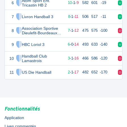
Atom Sport Ent.
6
40
20
10
-
1
-
9
582
601
-19
V
D
Tricastin HB 2
7
Livron Handball 3
36
20
8
-
1
-
11
506
517
-11
V
D
Association Sportive
8
34
20
7
-
1
-
12
475
575
-100
D
V
Dieulefit-Bourdeaux
Hand
9
HBC Loriol 3
32
20
6
-
0
-
14
493
633
-140
V
V
Handball Club
10
27
20
3
-
1
-
16
466
586
-120
D
D
Lamastrois
11
US Die Handball
24
20
2
-
1
-
17
482
652
-170
D
D
Fonctionnalités
Application
Lives commentés