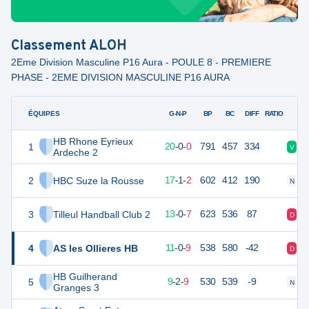
Classement
ALOH
2Eme Division Masculine P16 Aura - POULE 8 - PREMIERE
PHASE - 2EME DIVISION MASCULINE P16 AURA
ÉQUIPES
PTS
JO
G-N-P
BP
BC
DIFF
RATIO
HB Rhone Eyrieux
1
60
20
20
-
0
-
0
791
457
334
V
V
Ardeche 2
2
HBC Suze la Rousse
55
20
17
-
1
-
2
602
412
190
N
D
3
Tilleul Handball Club 2
45
20
13
-
0
-
7
623
536
87
D
V
4
AS les Ollieres HB
42
20
11
-
0
-
9
538
580
-42
D
V
HB Guilherand
5
40
20
9
-
2
-
9
530
539
-9
N
V
Granges 3