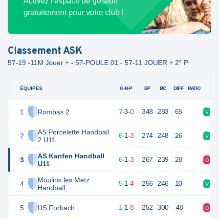
Activez l'espace de gestion
gratuitement pour votre club !
Classement
ASK
57-19 -11M Jouer + - 57-POULE 01 - 57-11 JOUER + 2° P
ÉQUIPES
PTS
JO
G-N-P
BP
BC
DIFF
RATIO
1
Rombas 2
36
10
7
-
3
-
0
348
283
65
V
V
AS Porcelette Handball
2
31
10
6
-
1
-
3
274
248
26
V
D
2 U11
AS Kanfen Handball
3
31
10
6
-
1
-
3
267
239
28
D
V
U11
Moulins les Metz
4
26
10
5
-
1
-
4
256
246
10
V
D
Handball
5
US Forbach
19
10
1
-
1
-
8
252
300
-48
D
D