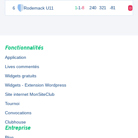
6
Rodemack U11
14
10
1
-
1
-
8
240
321
-81
D
V
Fonctionnalités
Application
Lives commentés
Widgets gratuits
Widgets - Extension Wordpress
Site internet MonSiteClub
Tournoi
Convocations
Clubhouse
Entreprise
Blog