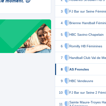
 le moment. 😔
3
FJ Bar sur Seine Fémin
4
Brienne Handball Fémin
5
HBC Savino-Chapelain
6
Romilly HB Féminines
7
Handball Club Val de M
8
AS Froncles
9
HBC Vendeuvre
10
FJ Bar sur Seine 2 Fémi
Sainte Maure-Troyes Ha
11