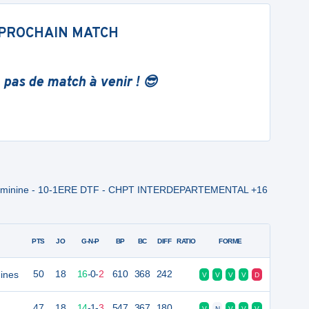
PROCHAIN MATCH
 pas de match à venir ! 😎
le Feminine - 10-1ERE DTF - CHPT INTERDEPARTEMENTAL +16
PTS
JO
G-N-P
BP
BC
DIFF
RATIO
FORME
ines
50
18
16
-
0
-
2
610
368
242
V
V
V
V
D
47
18
14
-
1
-
3
547
367
180
V
N
V
V
V