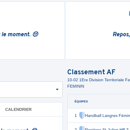
r le moment. 😔
Repos,
Classement
AF
10-02 1Ere Division Territoria
FEMININ
ÉQUIPES
CALENDRIER
1
Handball Langres Fémin
2
Rosières St-Julien HB 3