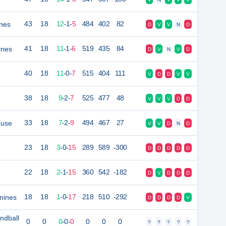
ines
43
18
12
-
1
-
5
484
402
82
D
V
V
N
D
ines
41
18
11
-
1
-
6
519
435
84
D
V
N
V
D
40
18
11
-
0
-
7
515
404
111
V
D
D
V
V
38
18
9
-
2
-
7
525
477
48
V
V
V
D
D
euse
33
18
7
-
2
-
9
494
467
27
V
V
D
N
D
23
18
3
-
0
-
15
289
589
-300
D
D
D
D
D
22
18
2
-
1
-
15
360
542
-182
D
V
D
D
D
nines
18
18
1
-
0
-
17
218
510
-292
D
D
D
D
V
ndball
0
0
0
-
0
-
0
0
0
0
?
?
?
?
?