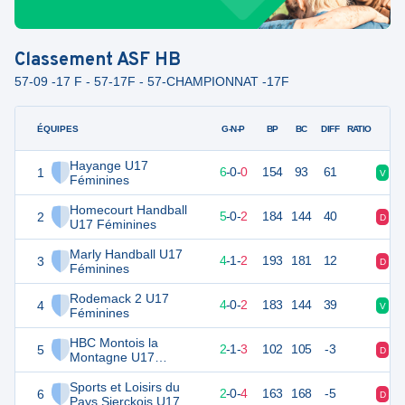
Classement
ASF HB
57-09 -17 F - 57-17F - 57-CHAMPIONNAT -17F
ÉQUIPES
PTS
JO
G-N-P
BP
BC
DIFF
RATIO
Hayange U17
1
18
6
6
-
0
-
0
154
93
61
V
V
Féminines
Homecourt Handball
2
17
7
5
-
0
-
2
184
144
40
D
V
U17 Féminines
Marly Handball U17
3
16
7
4
-
1
-
2
193
181
12
D
D
Féminines
Rodemack 2 U17
4
13
6
4
-
0
-
2
183
144
39
V
D
Féminines
HBC Montois la
5
11
6
2
-
1
-
3
102
105
-3
D
V
Montagne U17
Féminines
Sports et Loisirs du
6
10
6
2
-
0
-
4
163
168
-5
D
D
Pays Sierckois U17