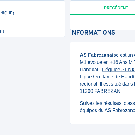
PRÉCÉDENT
UNIQUE)
E)
INFORMATIONS
AS Fabrezanaise
est un 
M1
évolue en +16 Ans M Te
Handball.
L'équipe SENI
Ligue Occitanie de Handb
regional. Il est situé dan
11200 FABREZAN.
Suivez les résultats, cla
équipes du AS Fabrezanai