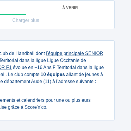
À VENIR
Charger plus
club de Handball dont
l'équipe principale SENIOR
rritorial dans la ligue Ligue Occitanie de
OR F1
évolue en +16 Ans F Territorial dans la ligue
all. Le club compte
10 équipes
allant de jeunes à
s le département Aude (11) à l'adresse suivante :
ssements et calendriers pour une ou plusieurs
se grâce à Score'n'co.