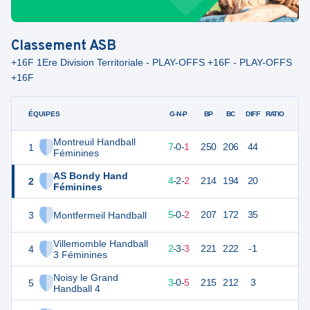
Classement
ASB
+16F 1Ere Division Territoriale - PLAY-OFFS +16F - PLAY-OFFS
+16F
ÉQUIPES
PTS
JO
G-N-P
BP
BC
DIFF
RATIO
Montreuil Handball
1
22
8
7
-
0
-
1
250
206
44
Féminines
AS Bondy Hand
2
18
8
4
-
2
-
2
214
194
20
Féminines
3
Montfermeil Handball
17
7
5
-
0
-
2
207
172
35
Villemomble Handball
4
15
8
2
-
3
-
3
221
222
-1
3 Féminines
Noisy le Grand
5
14
8
3
-
0
-
5
215
212
3
Handball 4