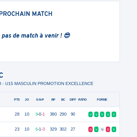
PROCHAIN MATCH
 pas de match à venir ! 😎
C
LE I - U15 MASCULIN PROMOTION EXCELLENCE
PTS
JO
G-N-P
BP
BC
DIFF
RATIO
FORME
28
10
9
-
0
-
1
380
290
90
V
V
V
V
V
23
10
6
-
1
-
3
329
302
27
D
V
N
D
V