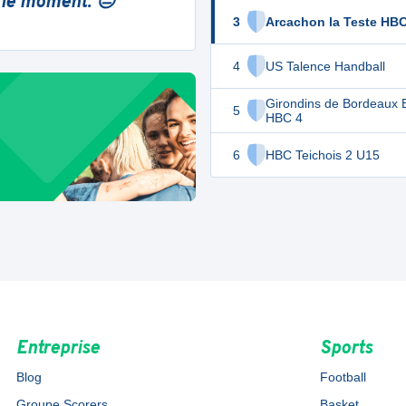
 le moment. 😔
3
Arcachon la Teste HB
4
US Talence Handball
Girondins de Bordeaux 
5
HBC 4
6
HBC Teichois 2 U15
Entreprise
Sports
Blog
Football
Groupe Scorers
Basket