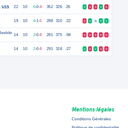
C U15
22
10
6
-
0
-
4
352
326
26
V
D
D
V
D
19
10
4
-
1
-
5
288
310
-22
D
V
N
V
V
Bastide
14
10
2
-
0
-
8
281
375
-94
D
D
D
D
D
14
10
2
-
0
-
8
291
318
-27
V
D
V
D
D
Mentions légales
Conditions Générales
Politique de confidentialité