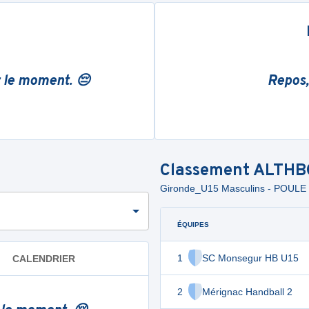
r le moment. 😔
Repos,
Classement
ALTHB
Gironde_U15 Masculins - POU
ÉQUIPES
1
SC Monsegur HB U15
CALENDRIER
2
Mérignac Handball 2